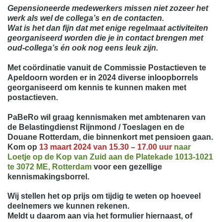
Gepensioneerde medewerkers missen niet zozeer het
werk als wel de collega’s en de contacten.
Wat is het dan fijn dat met enige regelmaat activiteiten
georganiseerd worden die je in contact brengen met
oud-collega’s én ook nog eens leuk zijn.
Met coördinatie vanuit de Commissie Postactieven te
Apeldoorn worden er in 2024 diverse inloopborrels
georganiseerd om kennis te kunnen maken met
postactieven.
PaBeRo wil graag kennismaken met ambtenaren van
de Belastingdienst Rijnmond / Toeslagen en de
Douane Rotterdam, die binnenkort met pensioen gaan.
K
om op
13 maart 2024 van 15.30 – 17.00 uur
naar
Loetje op de Kop van Zuid
aan de Platekade 1013-1021
te 3072 ME, Rotterdam
voor een gezellige
kennismakingsborrel.
Wij stellen het op prijs om tijdig te weten op hoeveel
deelnemers we kunnen rekenen.
Meldt u daarom aan via het formulier hiernaast, of