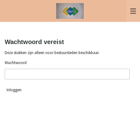
Ga
direct
naar
de
hoofdinhoud
Wachtwoord vereist
Deze stukken zijn alleen voor bestuursleden beschikbaar.
Wachtwoord
Inloggen