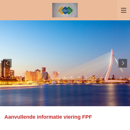
Ga
direct
naar
de
hoofdinhoud
Aanvullende informatie viering FPF